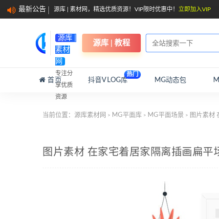
最新公告
源库 | 素材网，精选优质资源！VIP限时优惠中！
立即加入VIP
源库 |
源库 | 教程
素材
网
专注分
热门
首页
抖音VLOG库
MG动态包
享优质
资源
当前位置：
源库素材网
MG平面库
MG平面场景
图片素材
>
>
>
图片素材 在家宅着居家隔离插画扁平