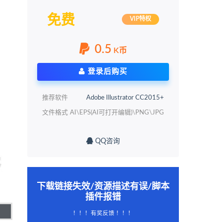
免费
VIP特权
0.5
K币
登录后购买
推荐软件
Adobe Illustrator CC2015+
文件格式
AI\EPS(AI可打开编辑)\PNG\JPG
QQ咨询
下载链接失效/资源描述有误/脚本
插件报错
！！！有奖反馈 ！！！