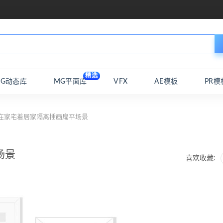
精选
MG动态库
MG平面库
VFX
AE模板
PR模
 在家宅着居家隔离插画扁平场景
场景
喜欢收藏: