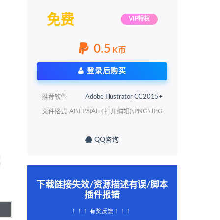
免费
VIP特权
0.5
K币
登录后购买
推荐软件
Adobe Illustrator CC2015+
文件格式
AI\EPS(AI可打开编辑)\PNG\JPG
QQ咨询
下载链接失效/资源描述有误/脚本
插件报错
！！！有奖反馈 ！！！