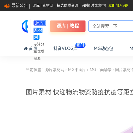
最新公告
源库 | 素材网，精选优质资源！VIP限时优惠中！
立即加入VIP
源库 |
源库 | 教程
素材
网
专注分
热门
首页
抖音VLOG库
MG动态包
享优质
资源
当前位置：
源库素材网
MG平面库
MG平面场景
图片素材
>
>
>
图片素材 快递物流物资防疫抗疫等距