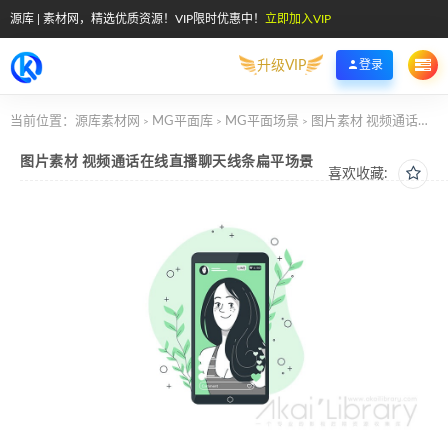
源库 | 素材网，精选优质资源！VIP限时优惠中！
立即加入VIP
升级VIP
登录
当前位置：
源库素材网
MG平面库
MG平面场景
图片素材 视频通话在线直播聊天线条扁平场景
>
>
>
图片素材 视频通话在线直播聊天线条扁平场景
喜欢收藏: