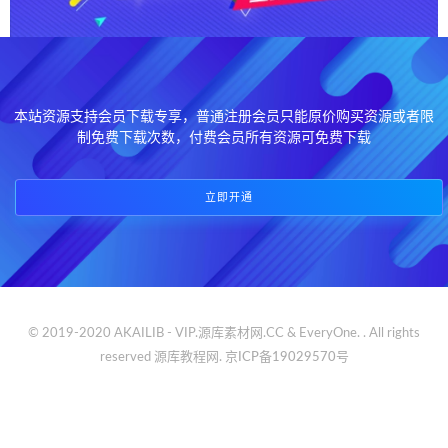
本站资源支持会员下载专享，普通注册会员只能原价购买资源或者限
制免费下载次数，付费会员所有资源可免费下载
立即开通
© 2019-2020 AKAILIB - VIP.源库素材网.CC & EveryOne. . All rights
reserved
源库教程网.
京ICP备19029570号