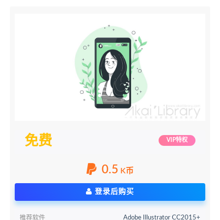
免费
VIP特权
0.5
K币
登录后购买
推荐软件
Adobe Illustrator CC2015+