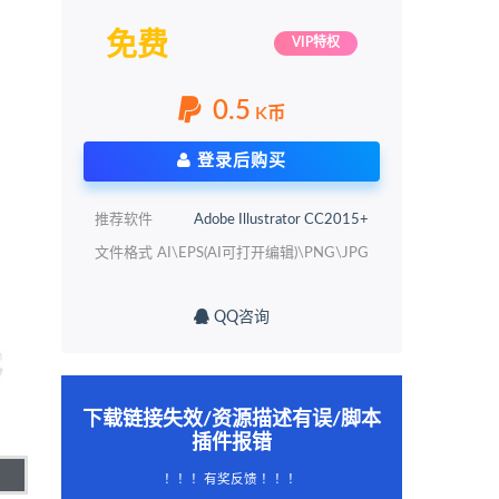
免费
VIP特权
0.5
K币
登录后购买
推荐软件
Adobe Illustrator CC2015+
文件格式
AI\EPS(AI可打开编辑)\PNG\JPG
QQ咨询
下载链接失效/资源描述有误/脚本
插件报错
！！！有奖反馈 ！！！