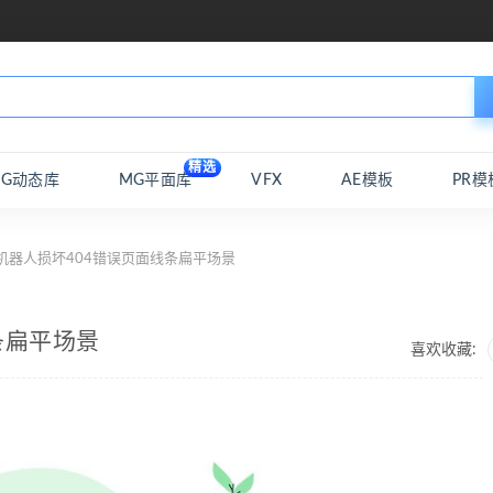
精选
MG动态库
MG平面库
VFX
AE模板
PR模
机器人损坏404错误页面线条扁平场景
条扁平场景
喜欢收藏: