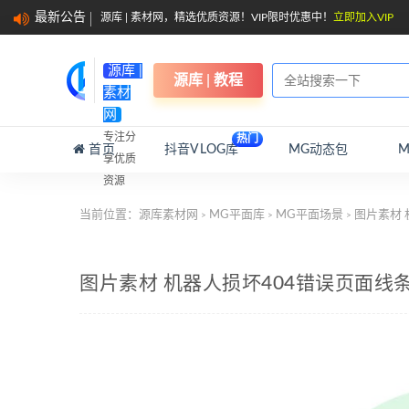
最新公告
源库 | 素材网，精选优质资源！VIP限时优惠中！
立即加入VIP
源库 |
源库 | 教程
素材
网
专注分
热门
首页
抖音VLOG库
MG动态包
享优质
资源
当前位置：
源库素材网
MG平面库
MG平面场景
图片素材 
>
>
>
图片素材 机器人损坏404错误页面线