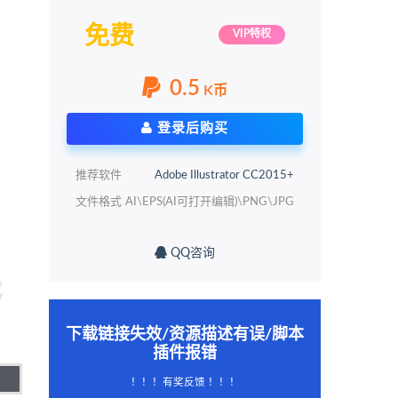
免费
VIP特权
0.5
K币
登录后购买
推荐软件
Adobe Illustrator CC2015+
文件格式
AI\EPS(AI可打开编辑)\PNG\JPG
QQ咨询
下载链接失效/资源描述有误/脚本
插件报错
！！！有奖反馈 ！！！