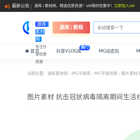
最新公告
源库 | 素材网，精选优质资源！VIP限时优惠中！
立即加入VIP
源库 |
源库 | 教程
素材
网
专注分
热门
首页
抖音VLOG库
MG动态包
享优质
资源
当前位置：
源库素材网
MG平面库
MG平面场景
图片素材
>
>
>
图片素材 抗击冠状病毒隔离期间生活