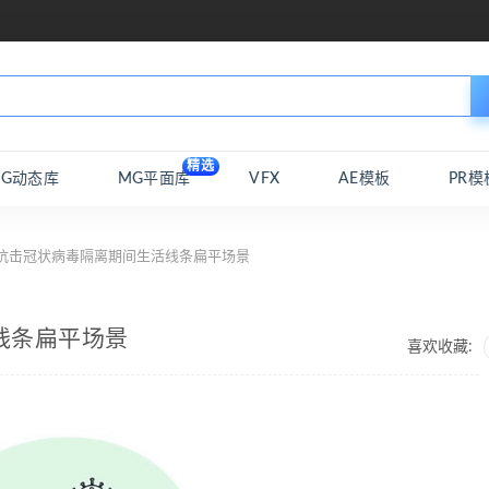
精选
MG动态库
MG平面库
VFX
AE模板
PR模
 抗击冠状病毒隔离期间生活线条扁平场景
线条扁平场景
喜欢收藏: