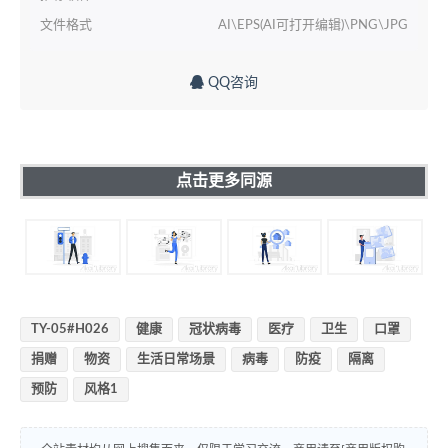
文件格式
AI\EPS(AI可打开编辑)\PNG\JPG
QQ咨询
点击更多同源
TY-05#H026
健康
冠状病毒
医疗
卫生
口罩
捐赠
物资
生活日常场景
病毒
防疫
隔离
预防
风格1