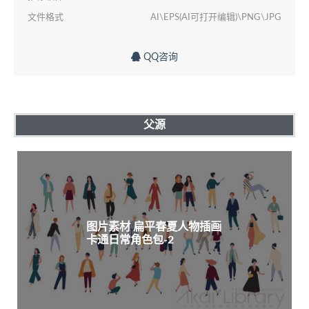
文件格式
AI\EPS(AI可打开编辑)\PNG\JPG
QQ咨询
父源
图片素材 扁平春夏人物插画
卡通日常角色包-2