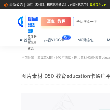
最新公告
源库 | 素材网，精选优质资源！VIP限时优惠中！
立即加入VIP
源库 |
源库 | 教程
素材
网
专注分
热门
首页
抖音VLOG库
MG动态包
享优质
资源
当前位置：
源库素材网
MG平面库
图片素材-050-教育edu
>
>
图片素材-050-教育education