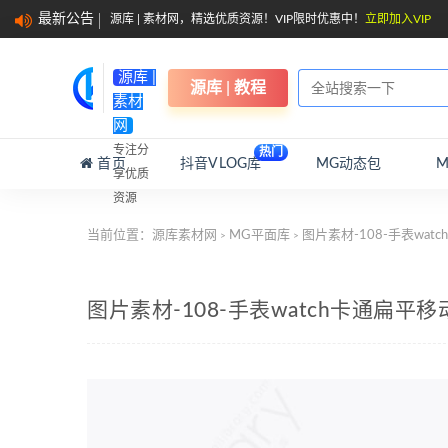
最新公告
源库 | 素材网，精选优质资源！VIP限时优惠中！
立即加入VIP
源库 |
源库 | 教程
素材
网
专注分
热门
首页
抖音VLOG库
MG动态包
享优质
资源
当前位置：
源库素材网
MG平面库
图片素材-108-手表wa
>
>
图片素材-108-手表watch卡通扁