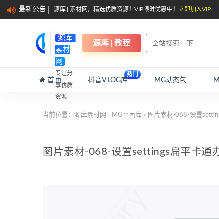
最新公告
源库 | 素材网，精选优质资源！VIP限时优惠中！
立即加入VIP
源库 |
源库 | 教程
素材
网
专注分
热门
首页
抖音VLOG库
MG动态包
享优质
资源
当前位置：
源库素材网
MG平面库
图片素材-068-设置set
>
>
图片素材-068-设置settings扁平