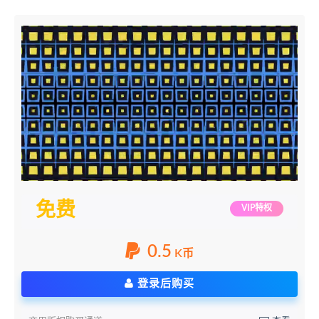
免费
VIP特权
0.5
K币
登录后购买