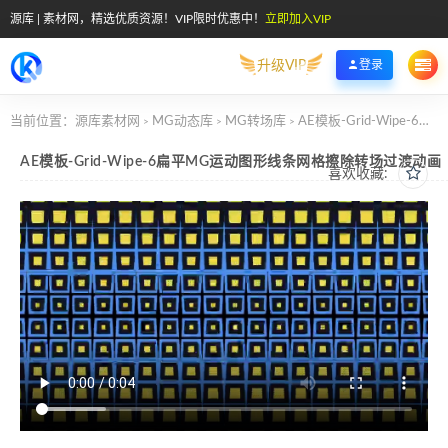
源库 | 素材网，精选优质资源！VIP限时优惠中！
立即加入VIP
升级VIP
登录
当前位置：
源库素材网
MG动态库
MG转场库
AE模板-Grid-Wipe-6扁平MG运动图形线条网格擦除转场过渡动画
>
>
>
AE模板-Grid-Wipe-6扁平MG运动图形线条网格擦除转场过渡动画
喜欢收藏: