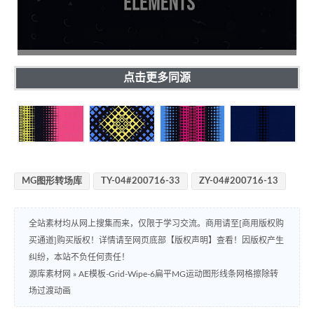
点击更多同源
MG图形转场库
TY-04#200716-33
ZY-04#200716-13
全站素材均从网上搜集而来，仅限于学习交流。商用请至[商用版权购
买通道]购买版权！详情请至网页底部【版权声明】查看！因版权产生
纠纷，本站不负任何责任！
源库素材网
»
AE模板-Grid-Wipe-6扁平MG运动图形线条网格擦除转
场过渡动画