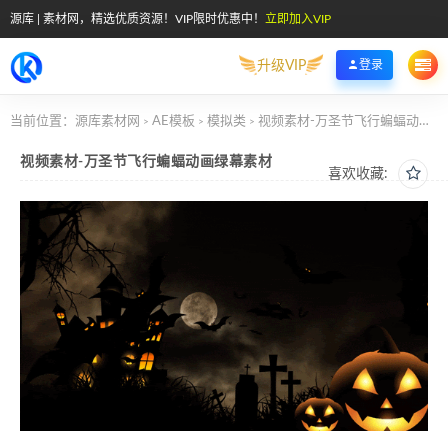
源库 | 素材网，精选优质资源！VIP限时优惠中！
立即加入VIP
升级VIP
登录
当前位置：
源库素材网
AE模板
模拟类
视频素材-万圣节飞行蝙蝠动画绿幕素材
>
>
>
视频素材-万圣节飞行蝙蝠动画绿幕素材
喜欢收藏: