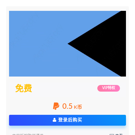
免费
VIP特权
0.5
K币
登录后购买