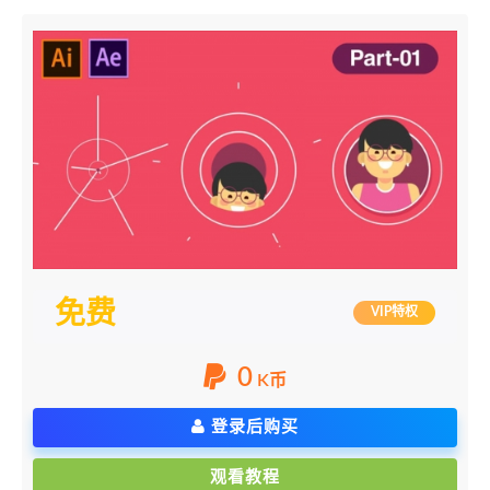
免费
VIP特权
0
K币
登录后购买
观看教程