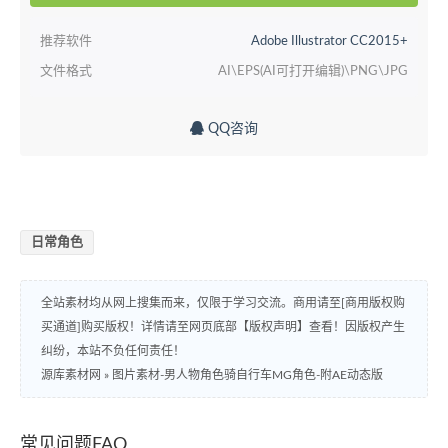
推荐软件
Adobe Illustrator CC2015+
文件格式
AI\EPS(AI可打开编辑)\PNG\JPG
QQ咨询
日常角色
全站素材均从网上搜集而来，仅限于学习交流。商用请至[商用版权购
买通道]购买版权！详情请至网页底部【版权声明】查看！因版权产生
纠纷，本站不负任何责任！
源库素材网
»
图片素材-男人物角色骑自行车MG角色-附AE动态版
常见问题FAQ