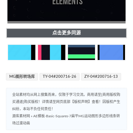
点击更多同源
MG图形转场库
TY-04#200716-26
ZY-04#200716-13
全站素材均从网上搜集而来，仅限于学习交流。商用请至[商用版权购
买通道]购买版权！详情请至网页底部【版权声明】查看！因版权产生
纠纷，本站不负任何责任！
源库素材网
»
AE模板-Basic-Squares-7扁平MG运动图形多边形线条转
场过渡动画