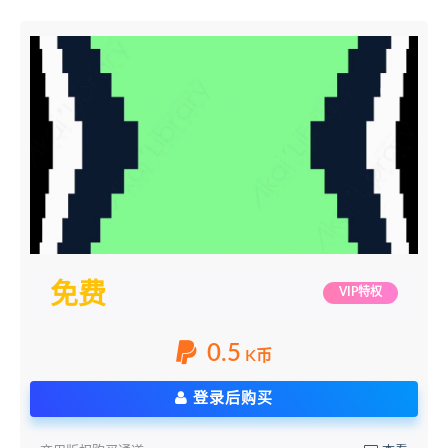
免费
VIP特权
0.5
K币
登录后购买