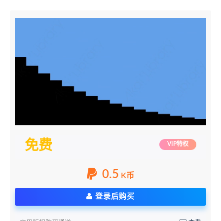
免费
VIP特权
0.5
K币
登录后购买