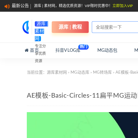
最新公告
源库 | 素材网，精选优质资源！VIP限时优惠中！
立即加入VIP
源库 |
源库 | 教程
素材
网
专注分
热门
首页
抖音VLOG库
MG动态包
享优质
资源
当前位置：
源库素材网
MG动态库
MG转场库
AE模板-Bas
>
>
>
AE模板-Basic-Circles-11扁平