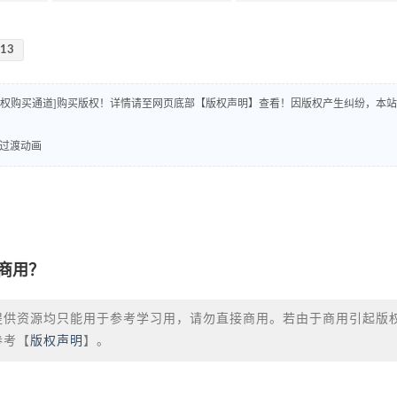
-13
版权购买通道]购买版权！详情请至网页底部【版权声明】查看！因版权产生纠纷，本站
转场过渡动画
商用？
提供资源均只能用于参考学习用，请勿直接商用。若由于商用引起版
参考【
版权声明
】。