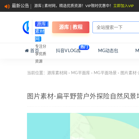
最新公告
源库 | 素材网，精选优质资源！VIP限时优惠中！
立即加入VIP
源库 |
源库 | 教程
素材
网
专注分
热门
首页
抖音VLOG库
MG动态包
享优质
资源
当前位置：
源库素材网
MG平面库
MG平面场景
图片素材-
>
>
>
图片素材-扁平野营户外探险自然风景场