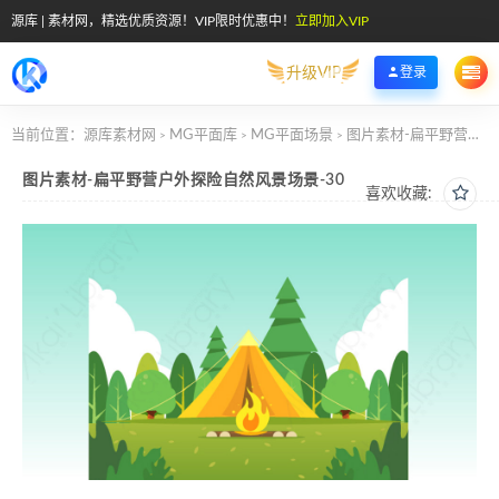
源库 | 素材网，精选优质资源！VIP限时优惠中！
立即加入VIP
升级VIP
登录
当前位置：
源库素材网
MG平面库
MG平面场景
图片素材-扁平野营户外探险自然风景场景-30
>
>
>
图片素材-扁平野营户外探险自然风景场景-30
喜欢收藏: