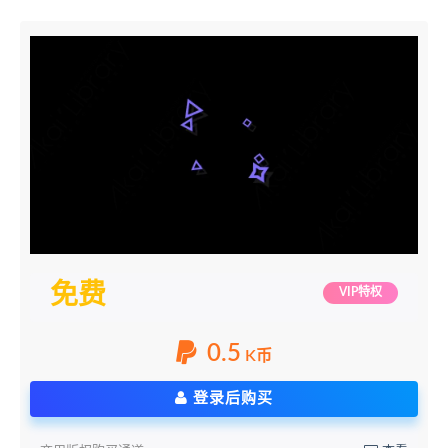
免费
VIP特权
0.5
K币
登录后购买