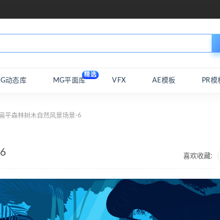
精选
MG动态库
MG平面库
VFX
AE模板
PR模
扁平森林树木自然风景场景-6
6
喜欢收藏: