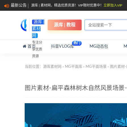
最新公告
源库 | 素材网，精选优质资源！VIP限时优惠中！
立即加入VIP
源库 |
源库 | 教程
素材
网
专注分
热门
首页
抖音VLOG库
MG动态包
享优质
资源
当前位置：
源库素材网
MG平面库
MG平面场景
图片素材-
>
>
>
图片素材-扁平森林树木自然风景场景-