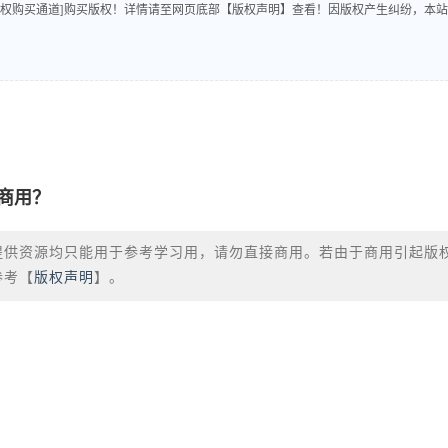
版权购买通道]购买版权！详情请至网页底部【版权声明】查看！因版权产生纠纷，本站
商用？
提供资源均只能用于参考学习用，请勿直接商用。若由于商用引起版
参考【
版权声明
】。
？