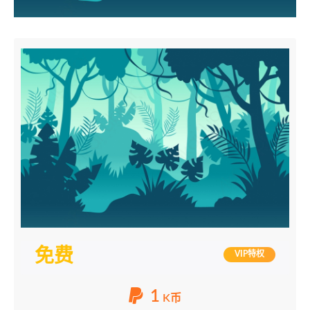
免费
VIP特权
1
K币