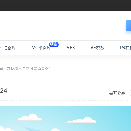
精选
MG动态库
MG平面库
VFX
AE模板
PR模
扁平森林树木自然风景场景-24
24
喜欢收藏: