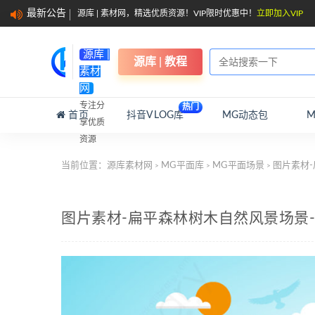
最新公告
源库 | 素材网，精选优质资源！VIP限时优惠中！
立即加入VIP
源库 |
源库 | 教程
素材
网
专注分
热门
首页
抖音VLOG库
MG动态包
享优质
资源
当前位置：
源库素材网
MG平面库
MG平面场景
图片素材-
>
>
>
图片素材-扁平森林树木自然风景场景-