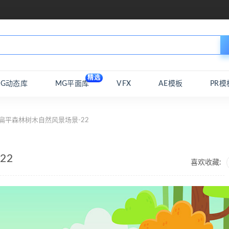
精选
MG动态库
MG平面库
VFX
AE模板
PR模
扁平森林树木自然风景场景-22
22
喜欢收藏: