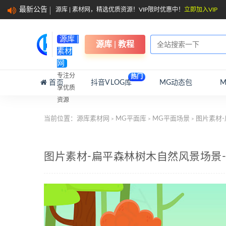
最新公告
源库 | 素材网，精选优质资源！VIP限时优惠中！
立即加入VIP
源库 |
源库 | 教程
素材
网
专注分
热门
首页
抖音VLOG库
MG动态包
享优质
资源
当前位置：
源库素材网
MG平面库
MG平面场景
图片素材-
>
>
>
图片素材-扁平森林树木自然风景场景-