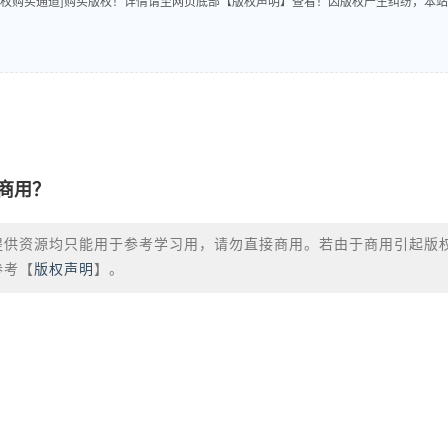
版权购买通道]购买版权！详情请至网页底部【版权声明】查看！因版权产生纠纷，本站
商用？
提供资源均只能用于参考学习用，请勿直接商用。若由于商用引起版
参考【
版权声明
】。
？