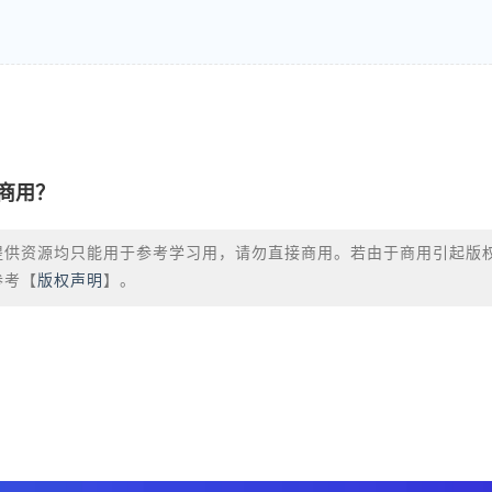
商用？
提供资源均只能用于参考学习用，请勿直接商用。若由于商用引起版
参考【
版权声明
】。
？