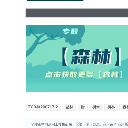
TY-03#200717-2
丛林
树
树木
树林
森
全站素材均从网上搜集而来，仅限于学习交流。商用请至[商用