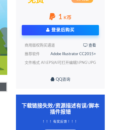
免费
1
K币
登录后购买
商用版权购买通道
查看
推荐软件
Adobe Illustrator CC2015+
文件格式
AI\EPS(AI可打开编辑)\PNG\JPG
QQ咨询
下载链接失效/资源描述有误/脚本
插件报错
！！！有奖反馈 ！！！