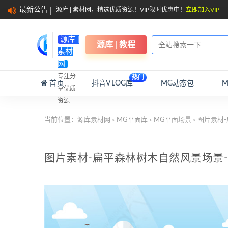
最新公告
源库 | 素材网，精选优质资源！VIP限时优惠中！
立即加入VIP
源库 |
源库 | 教程
素材
网
专注分
热门
首页
抖音VLOG库
MG动态包
享优质
资源
当前位置：
源库素材网
MG平面库
MG平面场景
图片素材-
>
>
>
图片素材-扁平森林树木自然风景场景-1