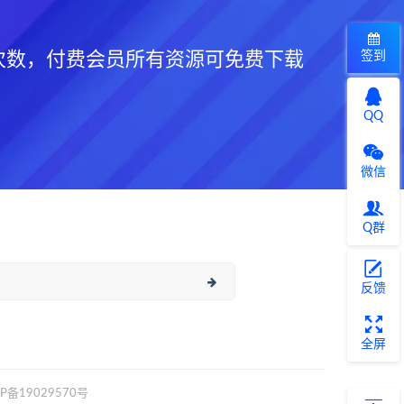
签到
次数，付费会员所有资源可免费下载
QQ
微信
Q群
反馈
全屏
CP备19029570号