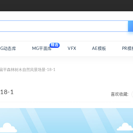
精选
MG动态库
MG平面库
VFX
AE模板
PR模
扁平森林树木自然风景场景-18-1
8-1
喜欢收藏: