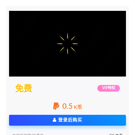
免费
VIP特权
0.5
K币
登录后购买