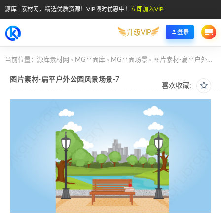
源库 | 素材网，精选优质资源！VIP限时优惠中！
立即加入VIP
升级VIP
登录
当前位置：
源库素材网
MG平面库
MG平面场景
图片素材-扁平户外公园风景场景-7
>
>
>
图片素材-扁平户外公园风景场景-7
喜欢收藏: