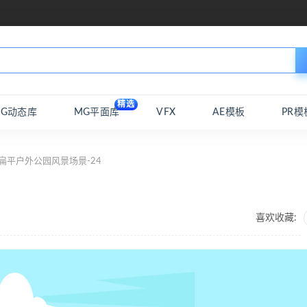
精选
MG动态库
MG平面库
VFX
AE模板
PR模
扁平户外公园风景场景-24
喜欢收藏: