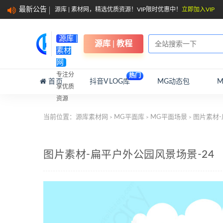
最新公告
源库 | 素材网，精选优质资源！VIP限时优惠中！
立即加入VIP
源库 |
源库 | 教程
素材
网
专注分
热门
首页
抖音VLOG库
MG动态包
享优质
资源
当前位置：
源库素材网
MG平面库
MG平面场景
图片素材-
>
>
>
图片素材-扁平户外公园风景场景-24