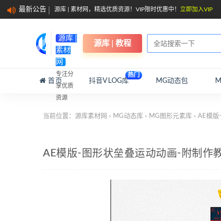
最新公告
源库 | 素材网，精选优质资源！VIP限时优惠中！
立即加入VIP
源库 |
源库 | 教程
素材
网
专注分
热门
首页
抖音VLOG库
MG动态包
享优质
资源
当前位置：
源库素材网
MG动态库
MG图形元素库
AE模版
>
>
>
AE模版-图形状垒叠运动动画-附制作