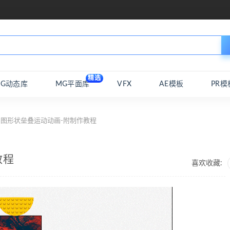
精选
MG动态库
MG平面库
VFX
AE模板
PR模
-图形状垒叠运动动画-附制作教程
教程
喜欢收藏: