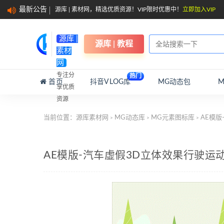
最新公告
源库 | 素材网，精选优质资源！VIP限时优惠中！
立即加入VIP
源库 |
源库 | 教程
素材
网
专注分
热门
首页
抖音VLOG库
MG动态包
享优质
资源
当前位置：
源库素材网
MG动态库
MG元素图标库
AE模版
>
>
>
AE模版-汽车虚假3D立体效果行驶运