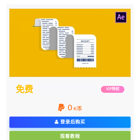
免费
VIP特权
0
K币
登录后购买
观看教程