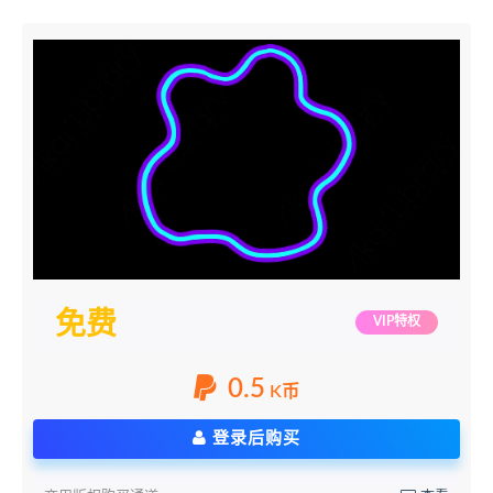
免费
VIP特权
0.5
K币
登录后购买