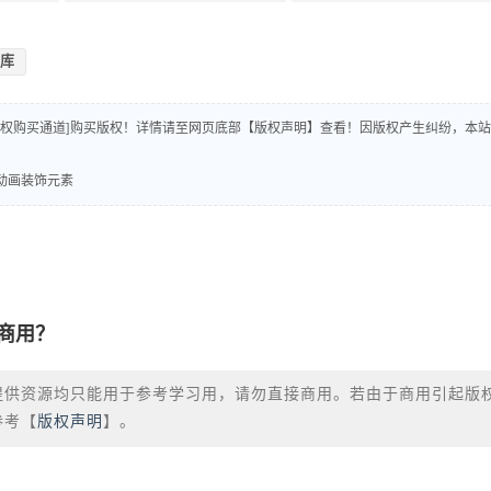
库
版权购买通道]购买版权！详情请至网页底部【版权声明】查看！因版权产生纠纷，本站
条动画装饰元素
商用？
提供资源均只能用于参考学习用，请勿直接商用。若由于商用引起版
参考【
版权声明
】。