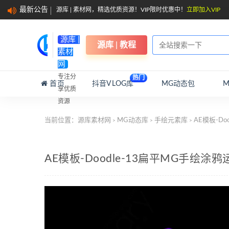
最新公告
源库 | 素材网，精选优质资源！VIP限时优惠中！
立即加入VIP
源库 |
源库 | 教程
素材
网
专注分
热门
首页
抖音VLOG库
MG动态包
享优质
资源
当前位置：
源库素材网
MG动态库
手绘元素库
AE模板-D
>
>
>
AE模板-Doodle-13扁平MG手绘