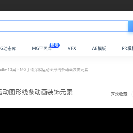
精选
MG动态库
MG平面库
VFX
AE模板
PR模
oodle-13扁平MG手绘涂鸦运动图形线条动画装饰元素
涂鸦运动图形线条动画装饰元素
喜欢收藏: