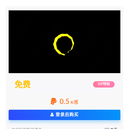
免费
VIP特权
0.5
K币
登录后购买