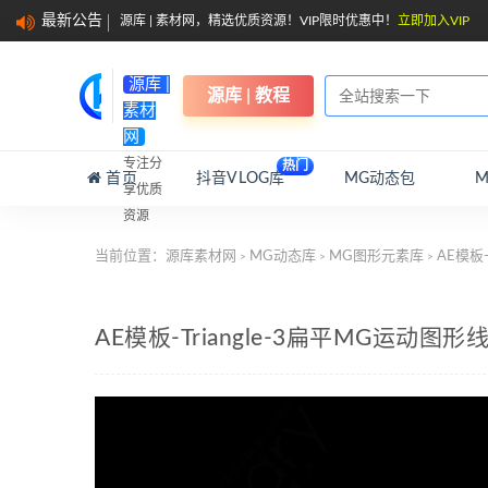
最新公告
源库 | 素材网，精选优质资源！VIP限时优惠中！
立即加入VIP
源库 |
源库 | 教程
素材
网
专注分
热门
首页
抖音VLOG库
MG动态包
享优质
资源
当前位置：
源库素材网
MG动态库
MG图形元素库
AE模板
>
>
>
AE模板-Triangle-3扁平MG运动