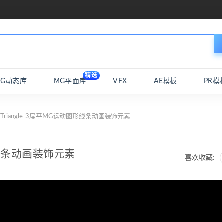
精选
MG动态库
MG平面库
VFX
AE模板
PR模
-Triangle-3扁平MG运动图形线条动画装饰元素
图形线条动画装饰元素
喜欢收藏: