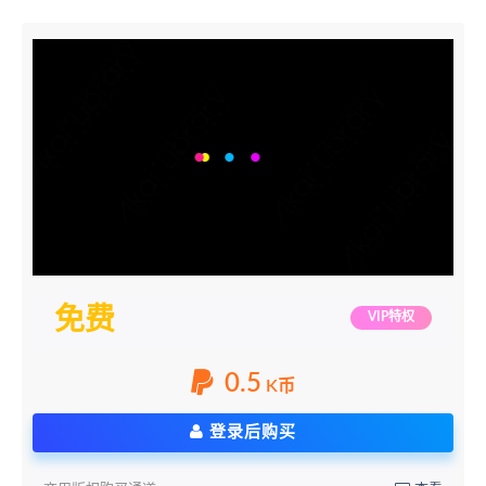
免费
VIP特权
0.5
K币
登录后购买