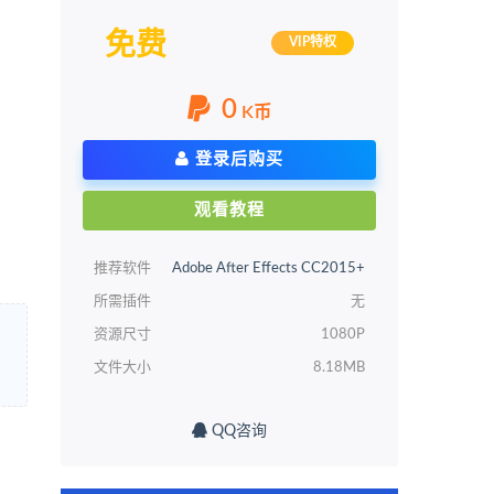
免费
VIP特权
0
K币
登录后购买
观看教程
推荐软件
Adobe After Effects CC2015+
所需插件
无
资源尺寸
1080P
文件大小
8.18MB
QQ咨询