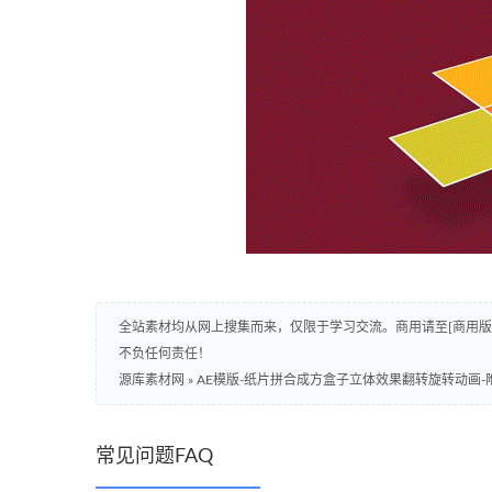
全站素材均从网上搜集而来，仅限于学习交流。商用请至[商用
不负任何责任！
源库素材网
»
AE模版-纸片拼合成方盒子立体效果翻转旋转动画-
常见问题FAQ