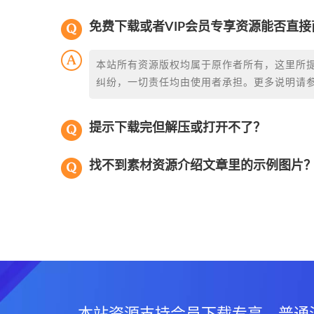
免费下载或者VIP会员专享资源能否直接
本站所有资源版权均属于原作者所有，这里所
纠纷，一切责任均由使用者承担。更多说明请
提示下载完但解压或打开不了？
找不到素材资源介绍文章里的示例图片
本站资源支持会员下载专享，普通