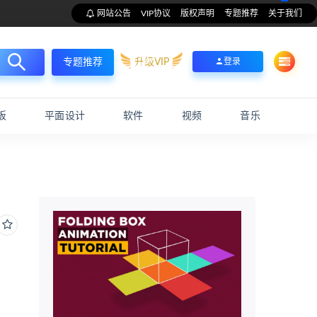
网站公告
VIP协议
版权声明
专题推荐
关于我们
升级VIP
登录
专题推荐
板
平面设计
软件
视频
音乐