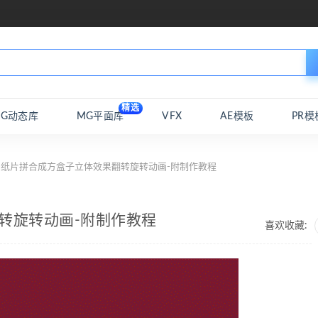
精选
MG动态库
MG平面库
VFX
AE模板
PR模
-纸片拼合成方盒子立体效果翻转旋转动画-附制作教程
转旋转动画-附制作教程
喜欢收藏: