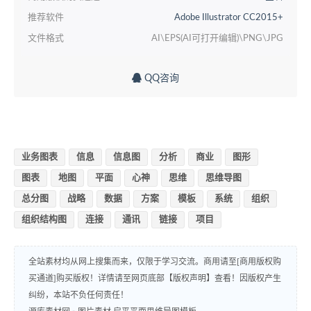
推荐软件
Adobe Illustrator CC2015+
文件格式
AI\EPS(AI可打开编辑)\PNG\JPG
QQ咨询
业务图表
信息
信息图
分析
商业
图形
图表
地图
平面
心神
思维
思维导图
总分图
战略
数据
方案
模板
系统
组织
组织结构图
连接
通讯
链接
项目
全站素材均从网上搜集而来，仅限于学习交流。商用请至[商用版权购
买通道]购买版权！详情请至网页底部【版权声明】查看！因版权产生
纠纷，本站不负任何责任！