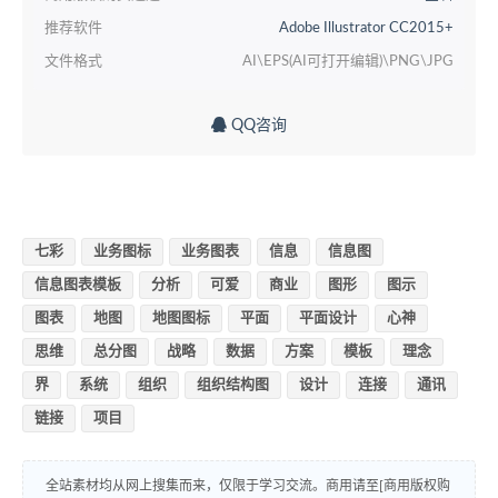
推荐软件
Adobe Illustrator CC2015+
文件格式
AI\EPS(AI可打开编辑)\PNG\JPG
QQ咨询
七彩
业务图标
业务图表
信息
信息图
信息图表模板
分析
可爱
商业
图形
图示
图表
地图
地图图标
平面
平面设计
心神
思维
总分图
战略
数据
方案
模板
理念
界
系统
组织
组织结构图
设计
连接
通讯
链接
项目
全站素材均从网上搜集而来，仅限于学习交流。商用请至[商用版权购