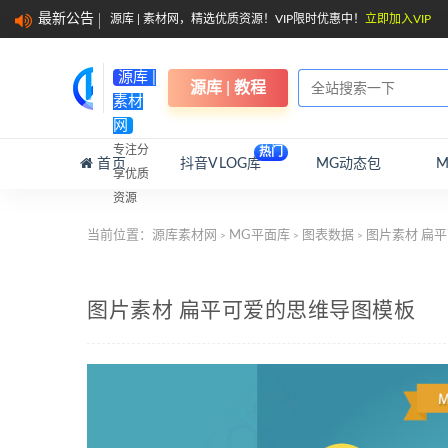
最新公告
源库 | 素材网，精选优质资源！VIP限时优惠中！
立即加入VIP
源库 |
源库 | 教程
素材
网
专注分
热门
首页
抖音VLOG库
MG动态包
享优质
资源
当前位置：
源库素材网
MG平面库
图表数据
图片素材 扁
>
>
>
图片素材 扁平可爱的思维导图模板