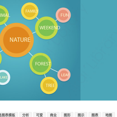
息图表模板
分析
可爱
商业
图形
图示
图表
地图