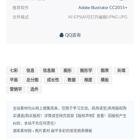
推荐软件
Adobe Illustrator CC2015+
文件格式
AI\EPS(AI可打开编辑)\PNG\JPG
QQ咨询
七彩
信息
信息图
图形
图形学
图表
处理
平面
总分图
成长性
数据
梯度
模板
营销学
选件
全站素材均从网上搜集而来，仅限于学习交流。商用请至[商用版权购
买通道]购买版权！详情请至网页底部【版权声明】查看！因版权产生
纠纷，本站不负任何责任！
源库素材网
»
图片素材 扁平多彩的渐变图表模板