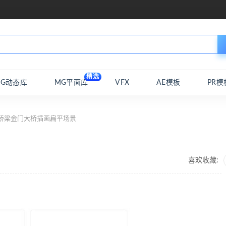
精选
MG动态库
MG平面库
VFX
AE模板
PR模
桥梁金门大桥插画扁平场景
喜欢收藏: