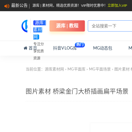
最新公告
源库 | 素材网，精选优质资源！VIP限时优惠中！
立即加入VIP
源库 |
源库 | 教程
素材
网
专注分
热门
首页
抖音VLOG库
MG动态包
享优质
资源
当前位置：
源库素材网
MG平面库
MG平面场景
图片素材 
>
>
>
图片素材 桥梁金门大桥插画扁平场景