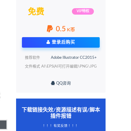
免费
VIP特权
0.5
K币
登录后购买
推荐软件
Adobe Illustrator CC2015+
文件格式
AI\EPS(AI可打开编辑)\PNG\JPG
QQ咨询
下载链接失效/资源描述有误/脚本
插件报错
！！！有奖反馈 ！！！