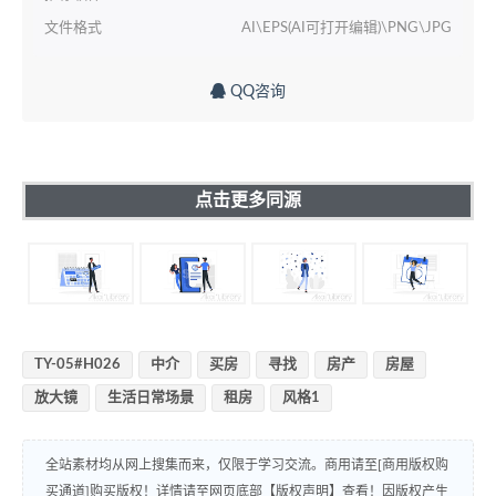
文件格式
AI\EPS(AI可打开编辑)\PNG\JPG
QQ咨询
点击更多同源
TY-05#H026
中介
买房
寻找
房产
房屋
放大镜
生活日常场景
租房
风格1
全站素材均从网上搜集而来，仅限于学习交流。商用请至[商用版权购
买通道]购买版权！详情请至网页底部【版权声明】查看！因版权产生