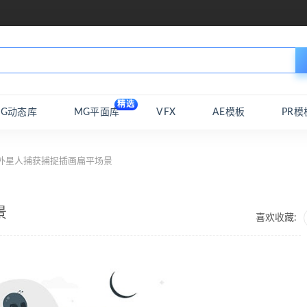
精选
MG动态库
MG平面库
VFX
AE模板
PR模
 外星人捕获捕捉插画扁平场景
景
喜欢收藏: