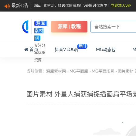
最新公告
源库 | 素材网，精选优质资源！VIP限时优惠中！
立即加入VIP
源库 |
源库 | 教程
素材
网
专注分
热门
首页
抖音VLOG库
MG动态包
享优质
资源
当前位置：
源库素材网
MG平面库
MG平面场景
图片素材
>
>
>
图片素材 外星人捕获捕捉插画扁平场