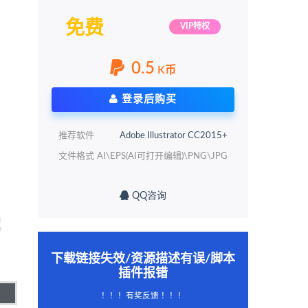
免费
VIP特权
0.5
K币
登录后购买
推荐软件
Adobe Illustrator CC2015+
文件格式
AI\EPS(AI可打开编辑)\PNG\JPG
QQ咨询
下载链接失效/资源描述有误/脚本
插件报错
！！！有奖反馈 ！！！