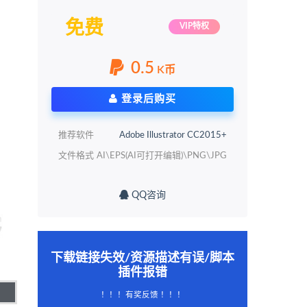
免费
VIP特权
0.5
K币
登录后购买
推荐软件
Adobe Illustrator CC2015+
文件格式
AI\EPS(AI可打开编辑)\PNG\JPG
QQ咨询
下载链接失效/资源描述有误/脚本
插件报错
！！！有奖反馈 ！！！