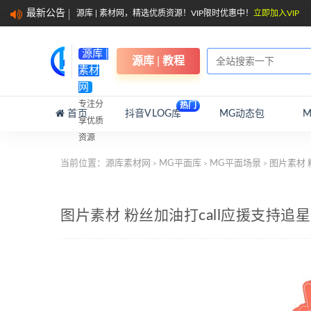
最新公告
源库 | 素材网，精选优质资源！VIP限时优惠中！
立即加入VIP
源库 |
源库 | 教程
素材
网
专注分
热门
首页
抖音VLOG库
MG动态包
享优质
资源
当前位置：
源库素材网
MG平面库
MG平面场景
图片素材 
>
>
>
图片素材 粉丝加油打call应援支持追