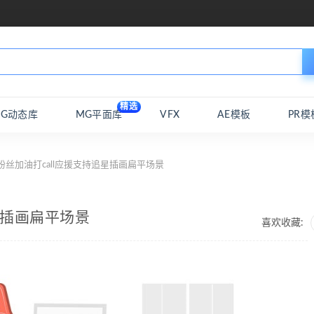
精选
MG动态库
MG平面库
VFX
AE模板
PR模
粉丝加油打call应援支持追星插画扁平场景
星插画扁平场景
喜欢收藏: