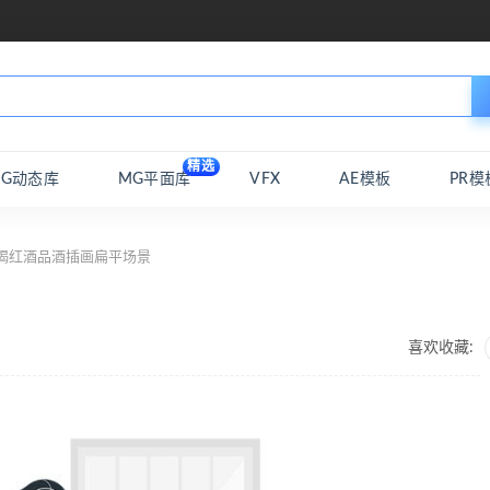
精选
MG动态库
MG平面库
VFX
AE模板
PR模
喝红酒品酒插画扁平场景
喜欢收藏: