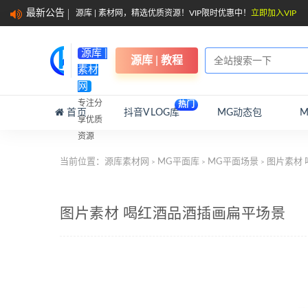
最新公告
源库 | 素材网，精选优质资源！VIP限时优惠中！
立即加入VIP
源库 |
源库 | 教程
素材
网
专注分
热门
首页
抖音VLOG库
MG动态包
享优质
资源
当前位置：
源库素材网
MG平面库
MG平面场景
图片素材 
>
>
>
图片素材 喝红酒品酒插画扁平场景