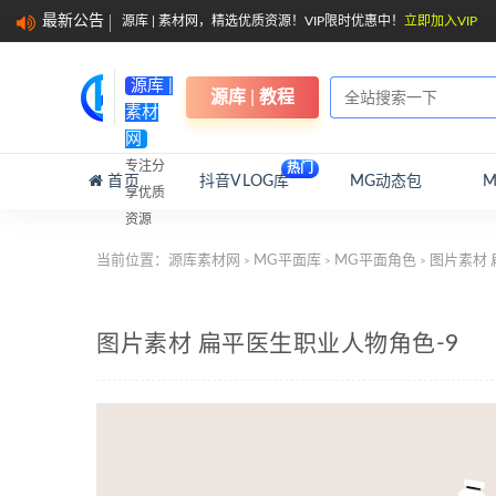
最新公告
源库 | 素材网，精选优质资源！VIP限时优惠中！
立即加入VIP
源库 |
源库 | 教程
素材
网
专注分
热门
首页
抖音VLOG库
MG动态包
享优质
资源
当前位置：
源库素材网
MG平面库
MG平面角色
图片素材 
>
>
>
图片素材 扁平医生职业人物角色-9