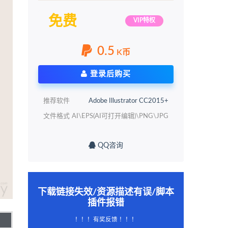
免费
VIP特权
0.5
K币
登录后购买
推荐软件
Adobe Illustrator CC2015+
文件格式
AI\EPS(AI可打开编辑)\PNG\JPG
QQ咨询
下载链接失效/资源描述有误/脚本
插件报错
！！！有奖反馈 ！！！