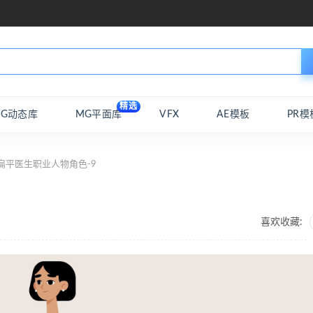
精选
MG动态库
MG平面库
VFX
AE模板
PR模
扁平医生职业人物角色-9
喜欢收藏: