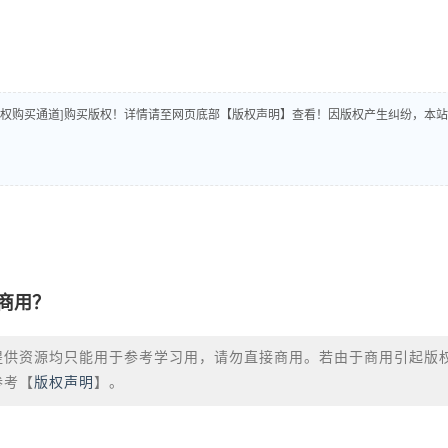
版权购买通道]购买版权！详情请至网页底部【版权声明】查看！因版权产生纠纷，本站
商用？
提供资源均只能用于参考学习用，请勿直接商用。若由于商用引起版
参考【
版权声明
】。