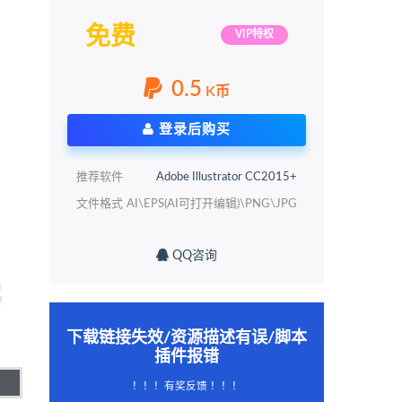
免费
VIP特权
0.5
K币
登录后购买
推荐软件
Adobe Illustrator CC2015+
文件格式
AI\EPS(AI可打开编辑)\PNG\JPG
QQ咨询
下载链接失效/资源描述有误/脚本
插件报错
！！！有奖反馈 ！！！