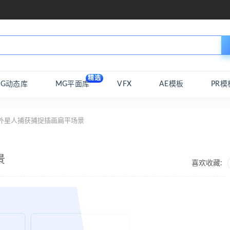
精选
MG动态库
MG平面库
VFX
AE模板
PR模
 外星人捕获捕捉插画扁平场景
景
喜欢收藏: